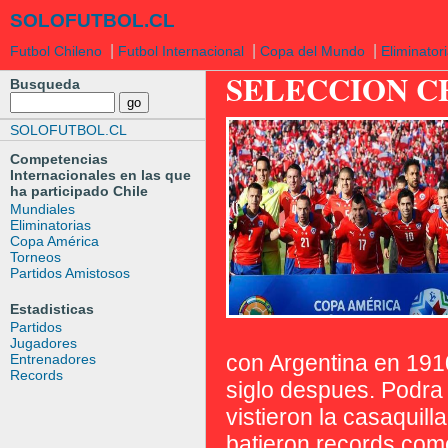
SOLOFUTBOL.CL
|
|
|
Futbol Chileno
Futbol Internacional
Copa del Mundo
Eliminator
SELECCION C
Busqueda
SOLOFUTBOL.CL
Competencias
Internacionales en las que
ha participado Chile
Mundiales
Eliminatorias
Copa América
Torneos
Partidos Amistosos
Estadisticas
Partidos
Jugadores
con Argentina en 191
Entrenadores
Records
siglo despues. Podra
vistieron la casaquill
batieron records com