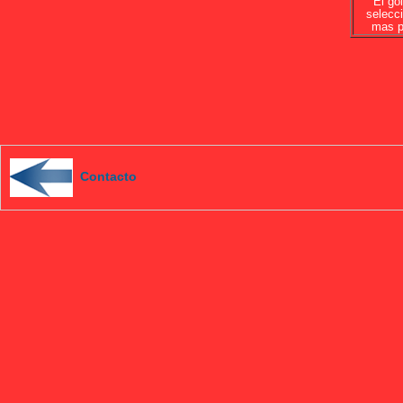
El gol
selecci
mas p
Contacto