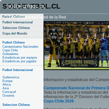
SOLOFUTBOL.CL
SOLOFUTBOL.CL
Futbol Chileno
El Almanaque de Futbol de la Red
Futbol Internacional
Seleccion Chilena
Copa del Mundo
Futbol Chileno
Campeonatos Nacionales
Copa Chile
Goleadores
Estadisticas por equipos
Estadisticas por jugador
Futbol Internacional
Sudamerica
Informacion y estadisticas del Campe
Europa
Africa
Campeonato Nacional de Primera D
Asia
Concacaf
Toda la informacion y estadisticas d
Oceania
informacion de la 2ª Division del Futb
Copa Chile 2026
Seleccion Chilena