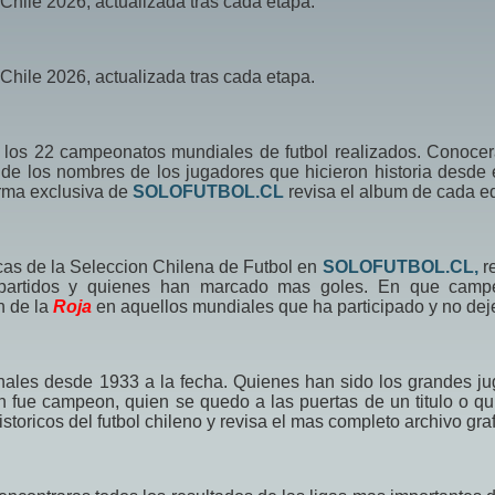
 Chile 2026, actualizada tras cada etapa.
 Chile 2026, actualizada tras cada etapa.
e los 22 campeonatos mundiales de futbol realizados. Conoce
e los nombres de los jugadores que hicieron historia desde e
rma exclusiva de
SOLOFUTBOL.CL
revisa el album de cada eq
icas de la Seleccion Chilena de Futbol en
SOLOFUTBOL.CL,
r
 partidos y quienes han marcado mas goles. En que campe
n de la
Roja
en aquellos mundiales que ha participado y no de
ales desde 1933 a la fecha. Quienes han sido los grandes ju
en fue campeon, quien se quedo a las puertas de un titulo o q
toricos del futbol chileno y revisa el mas completo archivo graf